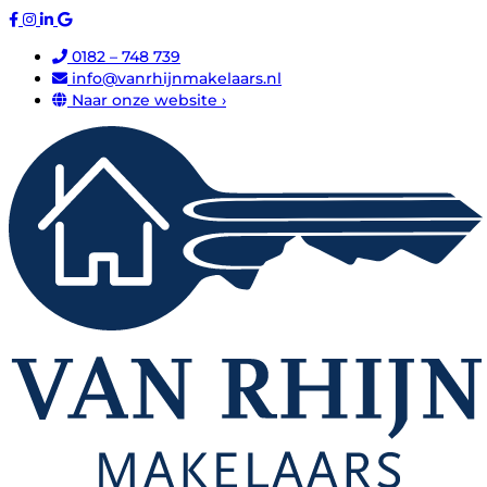
0182 – 748 739
info@vanrhijnmakelaars.nl
Naar onze website ›