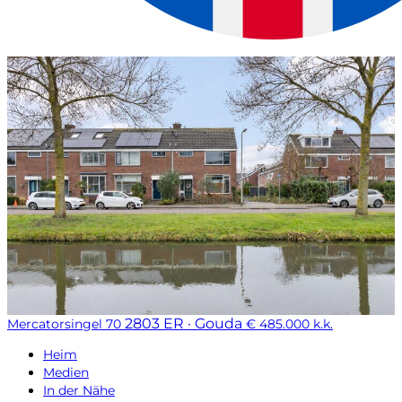
2803 ER · Gouda
Mercatorsingel 70
€ 485.000 k.k.
Heim
Medien
In der Nähe