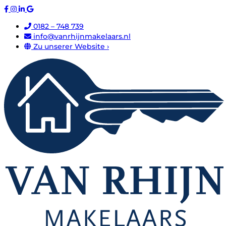
0182 – 748 739
info@vanrhijnmakelaars.nl
Zu unserer Website ›