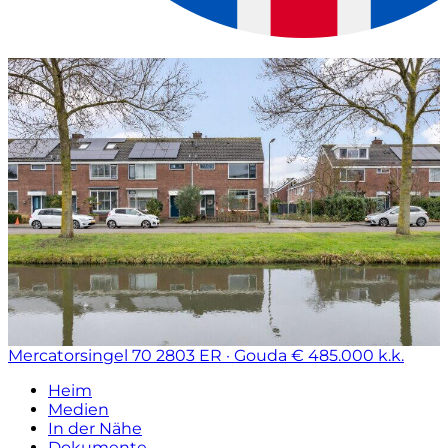
Mercatorsingel 70
2803 ER · Gouda
€ 485.000 k.k.
Heim
Medien
In der Nähe
Dokumente