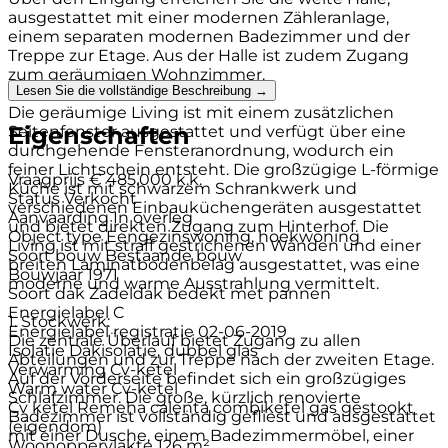
ausgestattet mit einer modernen Zähleranlage,
einem separaten modernen Badezimmer und der
Treppe zur Etage. Aus der Halle ist zudem Zugang
zum geräumigen Wohnzimmer.
Lesen Sie die vollständige Beschreibung →
Die geräumige Living ist mit einem zusätzlichen
Eigenschaften
Seitenfenster ausgestattet und verfügt über eine
durchgehende Fensteranordnung, wodurch ein
feiner Lichtschein entsteht. Die großzügige L-förmige
Vraagprijs
€ 485.000 k.k.
Küche ist mit schwarzem Schrankwerk und
Status
Verkocht
verschiedenen Einbauküchengeräten ausgestattet
Aanvaarding
In overleg
und bietet direkten Zugang zum Hinterhof. Die
Object type
Eengezinswoning, hoekwoning
Living ist mit straff gestrichenen Wänden und einer
Soort bouw
Bestaande bouw
breiten Laminatbodenbelag ausgestattet, was eine
Bouwjaar
1971
moderne und warme Ausstrahlung vermittelt.
Soort dak
Zadeldak bedekt met pannen
Energielabel
C
1. Stockwerk:
Energielabel registratie
02-06-2019
Die zentrale Überlauf bietet Zugang zu allen
Isolatie
Dakisolatie, dubbel glas
Abteilungen und zur Treppe nach der zweiten Etage.
Verwarming
Cv-ketel
Auf der Vorderseite befindet sich ein großzügiges
Warm water
Cv-ketel
Schlafzimmer. Die große, kürzlich renovierte
Cv ketel
Remeha calenta combiketel gas gestookt
Badezimmer ist vollständig gefliest und ausgestattet
(eigendom)
mit einer Dusche, einem Badezimmermöbel, einer
Woonoppervlakte
126 m²