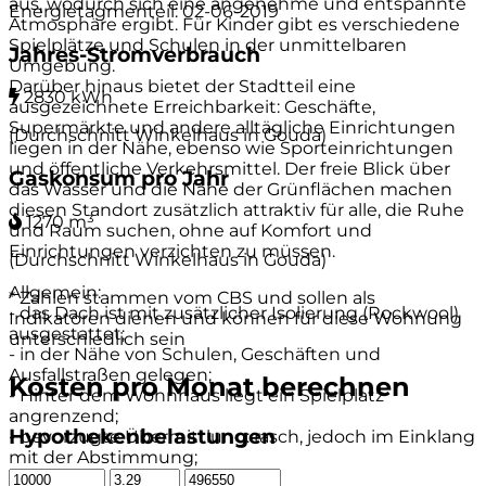
aus, wodurch sich eine angenehme und entspannte
Energietagmenteil: 02-06-2019
Atmosphäre ergibt. Für Kinder gibt es verschiedene
Spielplätze und Schulen in der unmittelbaren
Jahres-Stromverbrauch
Umgebung.
Darüber hinaus bietet der Stadtteil eine
2830 kWh
ausgezeichnete Erreichbarkeit: Geschäfte,
Supermärkte und andere alltägliche Einrichtungen
(Durchschnitt Winkelhaus in Gouda)
liegen in der Nähe, ebenso wie Sporteinrichtungen
und öffentliche Verkehrsmittel. Der freie Blick über
Gaskonsum pro Jahr
das Wasser und die Nähe der Grünflächen machen
diesen Standort zusätzlich attraktiv für alle, die Ruhe
1270 m³
und Raum suchen, ohne auf Komfort und
Einrichtungen verzichten zu müssen.
(Durchschnitt Winkelhaus in Gouda)
Allgemein:
* Zahlen stammen vom CBS und sollen als
- das Dach ist mit zusätzlicher Isolierung (Rockwool)
Indikatoren dienen und können für diese Wohnung
ausgestattet;
unterschiedlich sein
- in der Nähe von Schulen, Geschäften und
Ausfallstraßen gelegen;
Kosten pro Monat berechnen
- Hinter dem Wohnhaus liegt ein Spielplatz
angrenzend;
Hypothekenbelastungen
- bevorzugte Übermittlung: rasch, jedoch im Einklang
mit der Abstimmung;