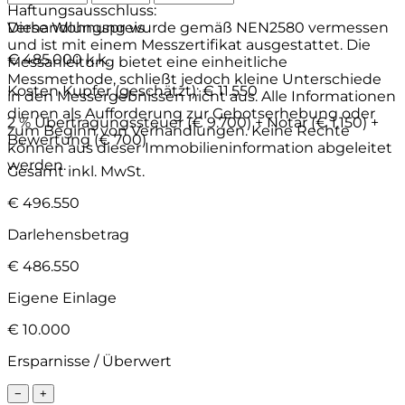
Haftungsausschluss:
Diese Wohnung wurde gemäß NEN2580 vermessen
Verhandlungspreis
und ist mit einem Messzertifikat ausgestattet. Die
€ 485.000 k.k.
Messanleitung bietet eine einheitliche
Messmethode, schließt jedoch kleine Unterschiede
Kosten Kupfer (geschätzt):
€ 11.550
in den Messergebnissen nicht aus. Alle Informationen
dienen als Aufforderung zur Gebotserhebung oder
2 % Übertragungssteuer (€ 9.700) + Notar (€ 1.150) +
zum Beginn von Verhandlungen. Keine Rechte
Bewertung (€ 700)
können aus dieser Immobilieninformation abgeleitet
werden.
Gesamt inkl. MwSt.
€ 496.550
Darlehensbetrag
€ 486.550
Eigene Einlage
€ 10.000
Ersparnisse / Überwert
−
+