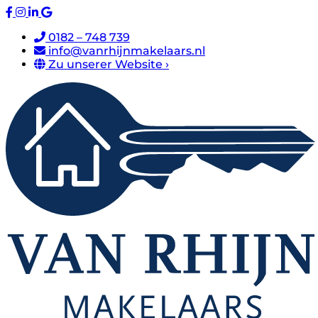
0182 – 748 739
info@vanrhijnmakelaars.nl
Zu unserer Website ›