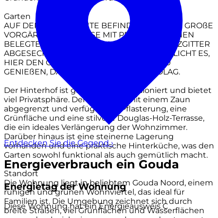
Garten
AUF DER VORDERSEITE BEFINDET SICH DER GROßE
VORGÄRTEN, TEILWEISE MIT PFLASTERSTEINEN
BELEGTE UND VON EINEM NIEDRIGEN HOLZGITTER
ABGESECHEN. DAS PFLASTERUNG ERMÖGLICHT ES,
HIER DEN GANZEN TAG IN DER SONNE ZU
GENIEßEN, DANK DEM GÜNSTIGEN SÜDLAG.
Der Hinterhof ist großzügig dimensioniert und bietet
viel Privatsphäre. Der Garten ist mit einem Zaun
abgegrenzt und verfügt über Pflasterung, eine
Grünfläche und eine stilvolle Douglas-Holz-Terrasse,
die ein ideales Verlängerung der Wohnzimmer.
Darüber hinaus ist eine steinerne Lagerung
Entdecken Sie die Gegend
›
vorhanden und eine praktische Hinterküche, was den
Garten sowohl funktional als auch gemütlich macht.
Energieverbrauch ein Gouda
Standort
Die Wohnung liegt in beliebtem Gouda Noord, einem
Energietag der Wohnung
ruhigen und grünen Wohnviertel, das ideal für
Familien ist. Die Umgebung zeichnet sich durch
Diese Wohnung hat ein Energieausweis
C
breite Straßen, viel Grünflächen und Wasserflächen