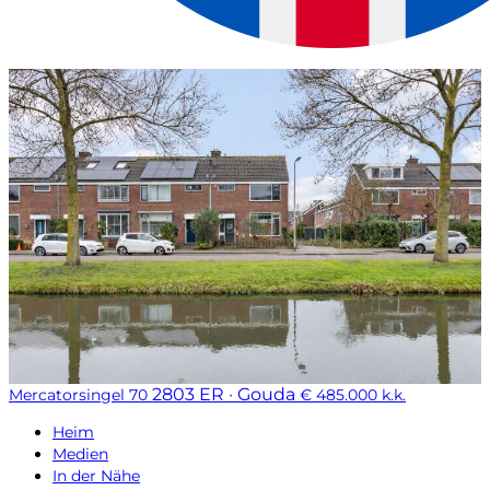
2803 ER · Gouda
Mercatorsingel 70
€ 485.000 k.k.
Heim
Medien
In der Nähe