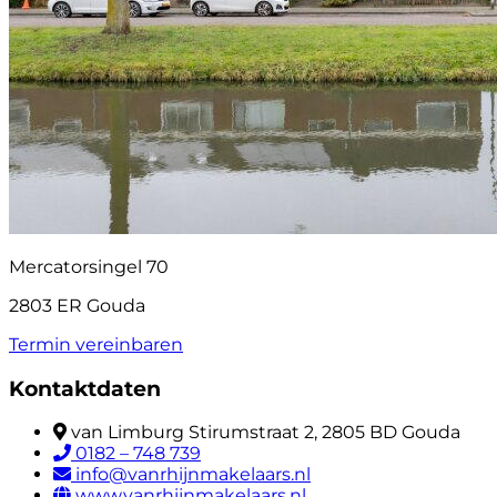
Mercatorsingel 70
2803 ER Gouda
Termin vereinbaren
Kontaktdaten
van Limburg Stirumstraat 2, 2805 BD Gouda
0182 – 748 739
info@vanrhijnmakelaars.nl
www.vanrhijnmakelaars.nl