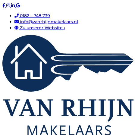
0182 – 748 739
info@vanrhijnmakelaars.nl
Zu unserer Website ›