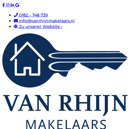
0182 – 748 739
info@vanrhijnmakelaars.nl
Zu unserer Website ›