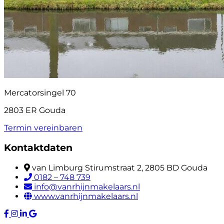
Mercatorsingel 70
2803 ER Gouda
Termin vereinbaren
Kontaktdaten
van Limburg Stirumstraat 2, 2805 BD Gouda
0182 – 748 739
info@vanrhijnmakelaars.nl
www.vanrhijnmakelaars.nl