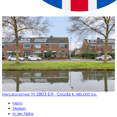
2803 ER · Gouda
Mercatorsingel 70
€ 485.000 k.k.
Heim
Medien
In der Nähe