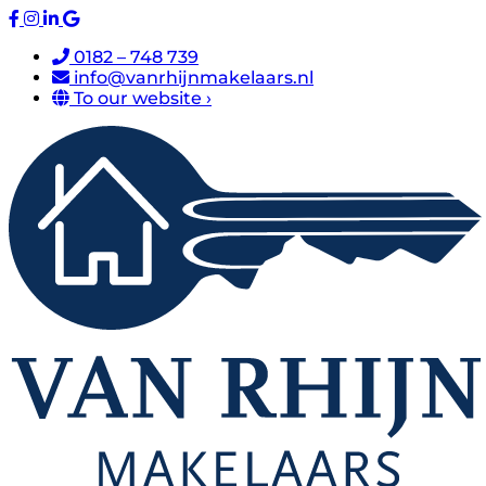
0182 – 748 739
info@vanrhijnmakelaars.nl
To our website ›