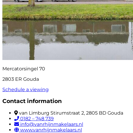
Mercatorsingel 70
2803 ER Gouda
Schedule a viewing
Contact information
van Limburg Stirumstraat 2, 2805 BD Gouda
0182 – 748 739
info@vanrhijnmakelaars.nl
www.vanrhijnmakelaars.nl