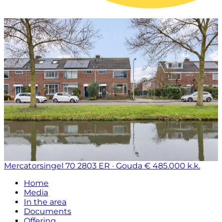
Mercatorsingel 70
2803 ER · Gouda
€ 485.000 k.k.
Home
Media
In the area
Documents
Offering