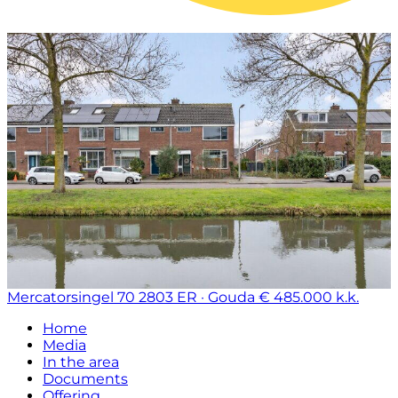
Mercatorsingel 70
2803 ER · Gouda
€ 485.000 k.k.
Home
Media
In the area
Documents
Offering