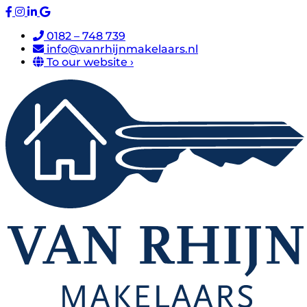
0182 – 748 739
info@vanrhijnmakelaars.nl
To our website ›