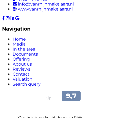
info@vanrhijnmakelaars.nl
www.vanrhijnmakelaars.nl
Navigation
Home
Media
In the area
Documents
Offering
About us
Reviews
Contact
Valuation
Search query
“Ons huis is verkocht door van Rhijn